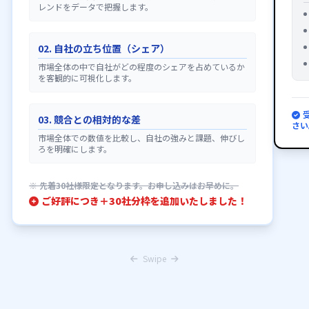
レンドをデータで把握します。
02. 自社の立ち位置（シェア）
市場全体の中で自社がどの程度のシェアを占めているか
を客観的に可視化します。
03. 競合との相対的な差
さい
市場全体での数値を比較し、自社の強みと課題、伸びし
ろを明確にします。
※ 先着30社様限定となります。お申し込みはお早めに。
ご好評につき＋30社分枠を追加いたしました！
Swipe