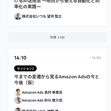
けるAI活用法 ～明日から使える自動化と効
14:10
- 14:50
率化の実践～
会場限定
株式会社いつも 望月 智之
セッション2
トップセラー支援/クリエイターエージェン
シーのいつもから見た、セラー運用のノウ
ハウと、TIkTok Shopトップセラー・大手
休憩 10分
ブランド支援事例、トップクリエイターの
詳細事例
※会場参加者だけの特別セッションです。
14:10
- 14:50
株式会社いつも 藤瀬 公耀
セッション2
今までの変遷から見るAmazon Adsの今と
今後（仮）
オンライン
トップセラー支援/クリエイターエージェン
Amazon Ads 高村 幸恵氏
シーのいつもから見た、セラー運用のノウ
ハウの公開
Amazon Ads 砂川 俊介氏
株式会社いつも 藤瀬 公耀