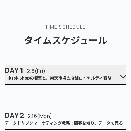
TIME SCHEDULE
タイムスケジュール
DAY 1
2.6(Fri)
TikTok Shopの衝撃と、楽天市場の店舗ロイヤルティ戦略
13:00
- 13:30
DAY 2
2.16(Mon)
オープニング
データドリブンマーケティング戦略：顧客を知り、データで売る
2026年の勝ち筋 ～TikTok ShopとAIが変