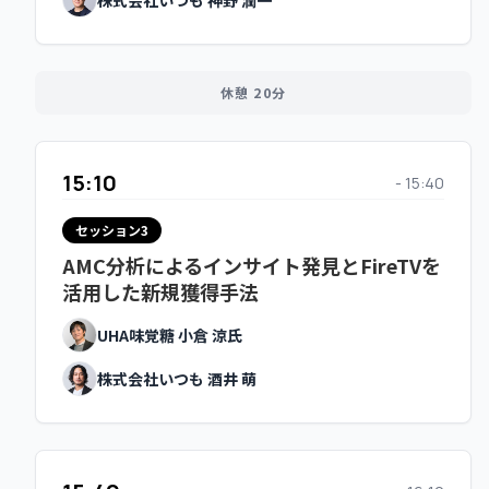
株式会社いつも 神野 潤一
※会場限定講演の裏番組として配信予定
休憩 20分
休憩 20分
15:10
- 15:40
15:10
- 15:40
セッション3
AMC分析によるインサイト発見とFireTVを
セッション3
活用した新規獲得手法
楽天市場の進化戦略 ～ディスカバリーコマ
ースが拓く新たな可能性～
UHA味覚糖 小倉 涼氏
楽天グループ株式会社 秦 俊輔氏
株式会社いつも 酒井 萌
株式会社いつも 神野 潤一