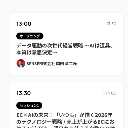
えるEC戦略～
株式会社いつも 望月 智之
13:00
- 13:30
オープニング
13:30
- 14:00
データ駆動の次世代経営戦略 ～AIは道具、
本質は意思決定～
セッション1
TikTok Shop日本市場の可能性：APAC・
ISENSE株式会社 岡田 章二氏
米国との比較から見る2026年
Bytedance株式会社 黄 益氏
13:30
- 14:00
セッション1
休憩 10分
EC×AIの未来：「いつも」が描く2026年
のテクノロジー戦略 / 売上が上がるECにお