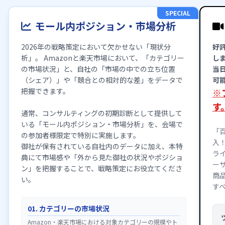
SPECIAL
モール内ポジション・市場分析
2026年の戦略策定において欠かせない「現状分
好
析」。 Amazonと楽天市場において、「カテゴリー
し
の市場状況」と、自社の「市場の中での立ち位置
当
（シェア）」や「競合との相対的な差」をデータで
可
把握できます。
※
す
通常、コンサルティングの初期診断として提供して
いる「モール内ポジション・市場分析」を、会場で
「百
の参加者様限定で特別に実施します。
入
御社が保有されている自社内のデータに加え、本特
ラ
典にて市場感や「外から見た御社の状況やポジショ
ー
ン」を把握することで、戦略策定にお役立てくださ
商
い。
す
01. カテゴリーの市場状況
Amazon・楽天市場における対象カテゴリーの規模やト