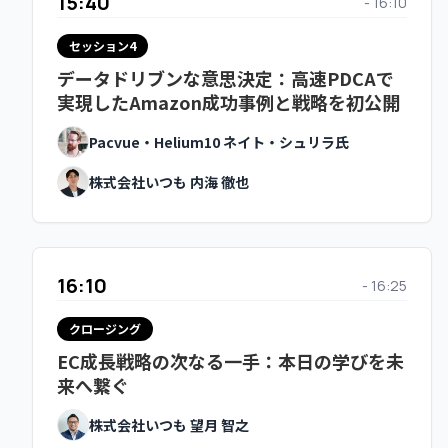
15:40
- 16:10
15:40
- 16:10
セッション4
データドリブンな意思決定：高速PDCAで
セッション4
実現したAmazon成功事例と戦略を初公開
楽天カテゴリートップランカーが明かす店
舗成長の裏側と、2026年の楽天活用戦略
Pacvue・Helium10 ネイト・シュリラ氏
ウェステックスジャパン有限会社 坪田 章吾氏
株式会社いつも 内海 徹也
株式会社いつも 寒河江 優美
16:10
- 16:25
16:10
- 16:25
クロージング
EC成長戦略の次なる一手：本日の学びを未
クロージング
来へ繋ぐ
EC成長戦略の次なる一手：本日の学びを未
来へ繋ぐ
株式会社いつも 望月 智之