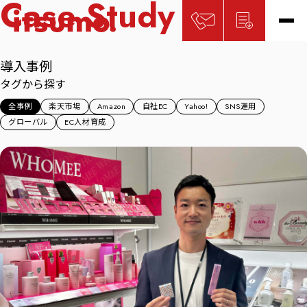
Case Study
導入事例
タグから探す
全事例
楽天市場
Amazon
自社EC
Yahoo!
SNS運用
グローバル
EC人材育成