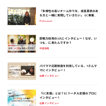
「多様性の高いチーム作りを、成長意欲のあ
る方と一緒に実現していきたい」 EC事業サ
ポート歴15年のコンサルタントが話す、EC
Professional
業界を生き抜くポイント
即戦力採用の3人にインタビュー！なぜ、い
つも．に来たんですか？
中途採用
パパママ応援制度を利用している、Tさんマ
マにインタビュー！
社員インタビュー
「EC支援」とは？ECトータル支援のプロに
インタビュー！
社員インタビュー