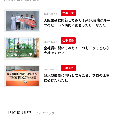
仕事風景
2022.09.02
大阪出張に同行してみた！M&A戦略グルー
プのビーラン訪問に密着したら、なんだか
とてもほっこりした話
仕事風景
2022.04.28
全社員に聞いてみた！いつも．ってどんな
会社ですか？
仕事風景
2021.11.11
超大型撮影に同行してみたら、プロの仕事
に心打たれた話
PICK UP!!
ピックアップ