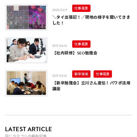
仕事風景
2020.02.17
＼タイ出張記！／現地の様子を聞いてきま
した！
仕事風景
2017.04.14
【社内研修】SEO勉強会
新卒採用
仕事風景
2017.03.14
【新卒勉強会】立川さん直伝！パワポ活用
講座
LATEST ARTICLE
同じカテゴリの最新記事