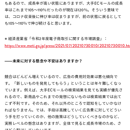
もあるので、成長率が高い状態にありますが、大手ECモールの成長
率はこれまで105～110％だったのが現在は120％。そういう意味で
は、コロナ収束後に伸び率は収まりますが、前の状態に戻るとして
も105～110％で伸び続けると思います。
※ 経済産業省「令和2年度電子商取引に関する市場調査」：
https://www.meti.go.jp/press/2021/07/20210730010/20210730010.ht
――未来に対する懸念や不安はありますか？
競合はどんどん増えているので、広告の費用対効果は悪化傾向で
す。「新しいものを発見してもらう」ということは年々難しくなっ
ています。例えば、大手ECモールの検索結果を見ても実績が優先さ
れるので、新商品やこれまでの発想にないものは検索結果では出て
こず不利です。そのため、それ以外のところで認知をしていかなけ
ればなりません。では、手段は高騰していく広告費に対してどうい
う手を打っていくのか、他の施策はどうしていくべきなのかなど、
実務レベルの懸念はありますが、全体で見ると成長市場のため、さ