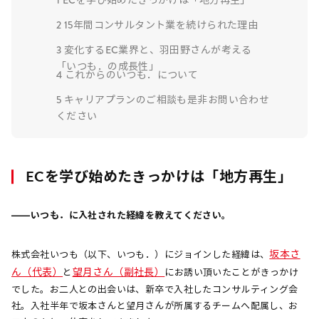
1
ECを学び始めたきっかけは「地方再生」
2
15年間コンサルタント業を続けられた理由
3
変化するEC業界と、羽田野さんが考える
「いつも．の成長性」
4
これからのいつも．について
5
キャリアプランのご相談も是非お問い合わせ
ください
ECを学び始めたきっかけは「地方再生」
――いつも．に入社された経緯を教えてください。
坂本さ
株式会社いつも（以下、いつも．）にジョインした経緯は、
ん（代表）
望月さん（副社長）
と
にお誘い頂いたことがきっかけ
でした。お二人との出会いは、新卒で入社したコンサルティング会
社。入社半年で坂本さんと望月さんが所属するチームへ配属し、お