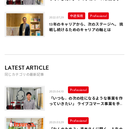
ける、事業推進グループのFさんにインタ
ビュー
中途採用
Professional
2022.07.29
13年のキャリアから、次のステージへ。 挑
戦し続けるためのキャリアの軸とは
LATEST ARTICLE
同じカテゴリの最新記事
Professional
2023.04.10
「いつも．の次の柱になるような事業を作
っていきたい」 ライブコマース事業を手掛
ける、事業推進グループのFさんにインタ
ビュー
Professional
2023.03.29