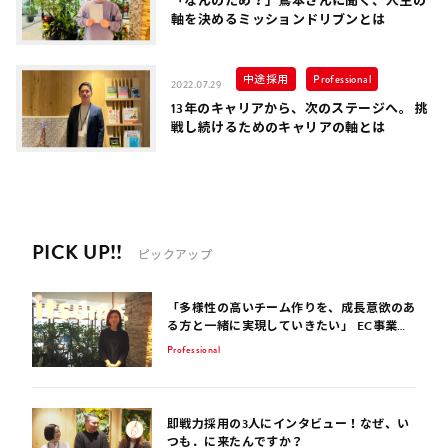
「なんのため？」鳶本さんに聞く、人生の
軸を決めるミッションドリブンとは
中途採用
Professional
2022.07.29
13年のキャリアから、次のステージへ。 挑
戦し続けるためのキャリアの軸とは
PICK UP!!
ピックアップ
「多様性の高いチーム作りを、成長意欲のあ
る方と一緒に実現していきたい」 EC事業サ
ポート歴15年のコンサルタントが話す、EC
Professional
業界を生き抜くポイント
即戦力採用の3人にインタビュー！なぜ、い
つも．に来たんですか？