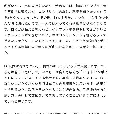
私がいつも．への入社を決めた一番の理由は、情報のインプット量
が圧倒的に違うこと。コンサル会社のあと、現場を知りたくて店長
を3年やっていました。その後、独立するか、いつも．に入るかで悩
んだ時に決めた点です。一人では入ってくる情報量は少なくなりま
す。自分が商品だと考えると、インプット量を担保しておかないと
アウトプットができないというのはコンサルタントを続けるうえで
重要なファクターになると思っていました。そういう情報が勝手に
入ってくる環境に身を置くのが良いかなと思い、後者を選択しまし
た。
EC業界は流れも早いし、情報のキャッチアップが大変、と思ってい
る方は合うと思います。いつも．は良くも悪くも「EC」にピンポイ
ントにフォーカスしている会社です。実績も多数ありますし、ECに
詳しい人がたくさんいる点は成長できる環境だと思います。結果が
すぐ見えたり、数字を見たりすることが好きな方、目標達成志向が
高い方、実行して数値を見て改善していくことが好きな方には合っ
ていると思います。