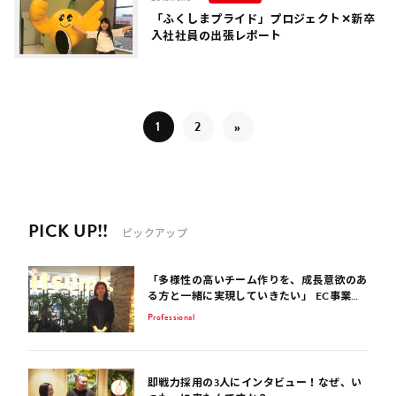
「ふくしまプライド」プロジェクト✕新卒
入社社員の出張レポート
1
2
»
PICK UP!!
ピックアップ
「多様性の高いチーム作りを、成長意欲のあ
る方と一緒に実現していきたい」 EC事業サ
ポート歴15年のコンサルタントが話す、EC
Professional
業界を生き抜くポイント
即戦力採用の3人にインタビュー！なぜ、い