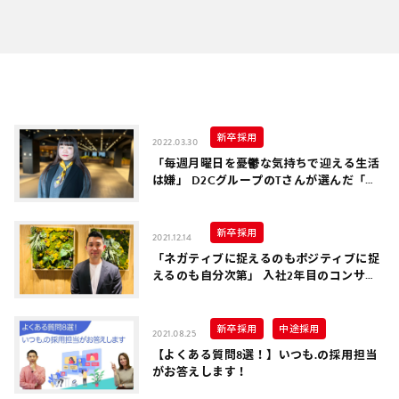
新卒採用
2022.03.30
「毎週月曜日を憂鬱な気持ちで迎える生活
は嫌」 D2CグループのTさんが選んだ「真
ん中のキャリア」とは
新卒採用
2021.12.14
「ネガティブに捉えるのもポジティブに捉
えるのも自分次第」 入社2年目のコンサル
タントに聞いた、いつも．に入社した理由
新卒採用
中途採用
2021.08.25
【よくある質問8選！】いつも.の採用担当
がお答えします！