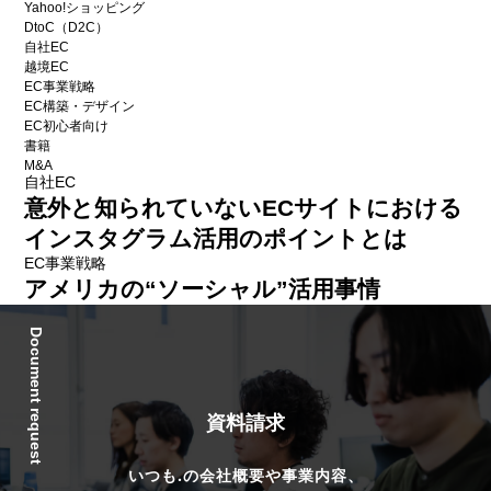
Yahoo!ショッピング
DtoC（D2C）
自社EC
越境EC
EC事業戦略
EC構築・デザイン
EC初心者向け
書籍
M&A
自社EC
意外と知られていないECサイトにおける
インスタグラム活用のポイントとは
EC事業戦略
アメリカの“ソーシャル”活用事情
Document request
資料請求
いつも.の会社概要や事業内容、