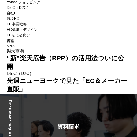
Yahoo!ショッピング
DtoC（D2C）
自社EC
越境EC
EC事業戦略
EC構築・デザイン
EC初心者向け
書籍
M&A
楽天市場
“新”楽天広告（RPP）の活用法ついに公
開
DtoC（D2C）
先週ニューヨークで見た「EC＆メーカー
直販」
Document request
資料請求