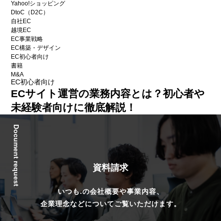
Yahoo!ショッピング
DtoC（D2C）
自社EC
越境EC
EC事業戦略
EC構築・デザイン
EC初心者向け
書籍
M&A
EC初心者向け
ECサイト運営の業務内容とは？初心者や
未経験者向けに徹底解説！
Document request
資料請求
いつも.の会社概要や事業内容、
企業理念などについてご覧いただけます。