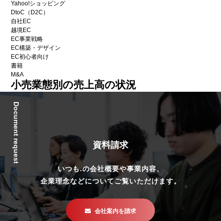
Yahoo!ショッピング
DtoC（D2C）
自社EC
越境EC
EC事業戦略
EC構築・デザイン
EC初心者向け
書籍
M&A
小売業態別の売上高の状況
Document request
資料請求
いつも.の会社概要や事業内容、
企業理念などについてご覧いただけます。
会社案内を請求