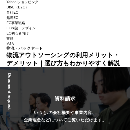
Yahoo!ショッピング
DtoC（D2C）
自社EC
越境EC
EC事業戦略
EC構築・デザイン
EC初心者向け
書籍
M&A
物流・バックヤード
物流アウトソーシングの利用メリット・
デメリット｜選び方もわかりやすく解説
Document request
資料請求
いつも.の会社概要や事業内容、
企業理念などについてご覧いただけます。