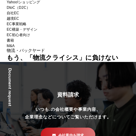
Yahoo!ショッピング
DtoC（D2C）
自社EC
越境EC
EC事業戦略
EC構築・デザイン
EC初心者向け
書籍
M&A
物流・バックヤード
もう、「物流クライシス」に負けない
Document request
資料請求
いつも.の会社概要や事業内容、
企業理念などについてご覧いただけます。
会社案内を請求