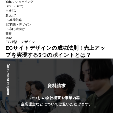
Yahoo!ショッピング
DtoC（D2C）
自社EC
越境EC
EC事業戦略
EC構築・デザイン
EC初心者向け
書籍
M&A
EC構築・デザイン
ECサイトデザインの成功法則！売上アッ
プを実現する5つのポイントとは？
Document request
資料請求
いつも.の会社概要や事業内容、
企業理念などについてご覧いただけます。