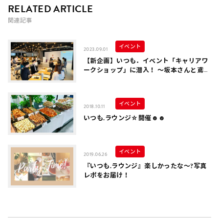
RELATED ARTICLE
関連記事
イベント
2023.09.01
【新企画】いつも．イベント「キャリアワ
ークショップ」に潜入！ ～坂本さんと鳶本
さんのキャリアのお話～
イベント
2018.10.11
いつも.ラウンジ☆開催☻☻
イベント
2019.06.26
『いつも.ラウンジ』楽しかったな～?写真
レポをお届け！