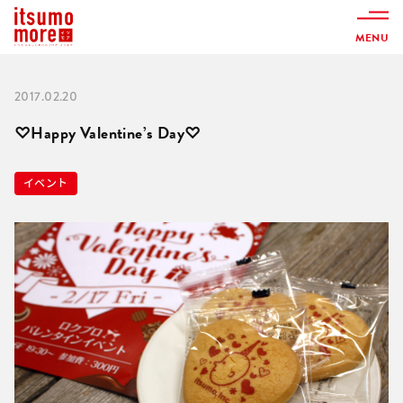
MENU
2017.02.20
♡Happy Valentine’s Day♡
イベント