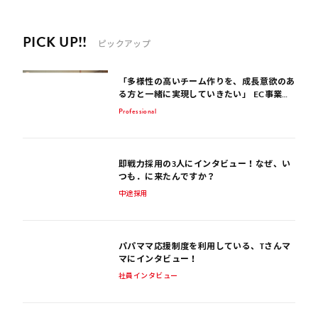
PICK UP!!
ピックアップ
「多様性の高いチーム作りを、成長意欲のあ
る方と一緒に実現していきたい」 EC事業サ
ポート歴15年のコンサルタントが話す、EC
Professional
業界を生き抜くポイント
即戦力採用の3人にインタビュー！なぜ、い
つも．に来たんですか？
中途採用
パパママ応援制度を利用している、Tさんマ
マにインタビュー！
社員インタビュー