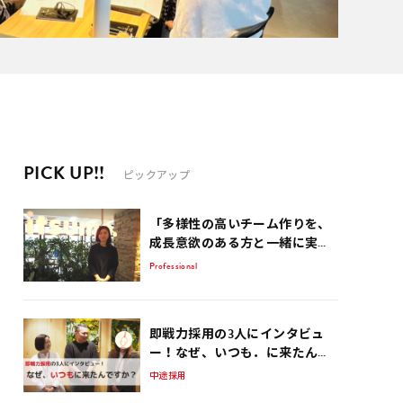
PICK UP!!
ピックアップ
「多様性の高いチーム作りを、
成長意欲のある方と一緒に実現
していきたい」 EC事業サポート
Professional
歴15年のコンサルタントが話
す、EC業界を生き抜くポイント
即戦力採用の3人にインタビュ
ー！なぜ、いつも．に来たんで
すか？
中途採用