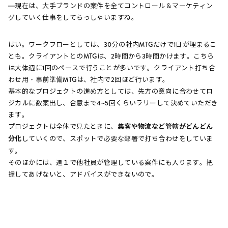
―現在は、大手ブランドの案件を全てコントロール＆マーケティン
グしていく仕事をしてらっしゃいますね。
はい。ワークフローとしては、30分の社内MTGだけで1日が埋まるこ
とも。クライアントとのMTGは、2時間から3時間かけます。こちら
は大体週に1回のペースで行うことが多いです。クライアント打ち合
わせ用・事前準備MTGは、社内で2回ほど行います。
基本的なプロジェクトの進め方としては、先方の意向に合わせてロ
ジカルに数案出し、合意まで4~5回くらいラリーして決めていただき
ます。
プロジェクトは全体で見たときに、
集客や物流など管轄がどんどん
分化
していくので、スポットで必要な部署で打ち合わせをしていま
す。
そのほかには、週１で他社員が管理している案件にも入ります。把
握してあげないと、アドバイスができないので。