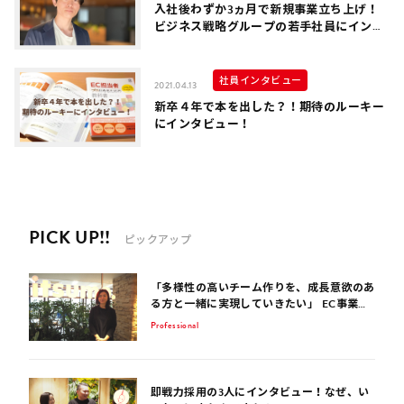
入社後わずか3ヵ月で新規事業立ち上げ！
ビジネス戦略グループの若手社員にインタ
ビュー！
社員インタビュー
2021.04.13
新卒４年で本を出した？！期待のルーキー
にインタビュー！
PICK UP!!
ピックアップ
「多様性の高いチーム作りを、成長意欲のあ
る方と一緒に実現していきたい」 EC事業サ
ポート歴15年のコンサルタントが話す、EC
Professional
業界を生き抜くポイント
即戦力採用の3人にインタビュー！なぜ、い