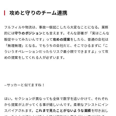
攻めと守りのチーム連携
フルフィルや物流は、事故一個起こしたら大変なことになる。業務
的には
守りのポジション
とも言えます。そんな部署が 「実はこんな
販促やってみたいんです」って
攻めの提案
をしたら、普通の会社は
「無理無理」となる。でもうちの会社だと、そこでひるまずに「こ
ういうオペレーションだったらリスク最小限でできますよ」って攻
めの提案をしてくれる人が必ずいます。
—サッカーと似てますね！
はい。セクションが異なっても全体で数字を追いかけて、それぞれ
から提案が上がってくる事が嬉しいんです。柔軟なアシストにイン
スパイアされます。
これまで見たことがないような業績
を叩き出し