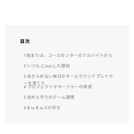
目次
1
始まりは、コールセンターのアルバイトから
2
いつも.にJoinした理由
3
あきらめない毎日がオールラウンドプレイヤ
ーを育てた
4
プロジェクトマネージャーの育成
5
攻めと守りのチーム連携
6
B to B to Cが好き