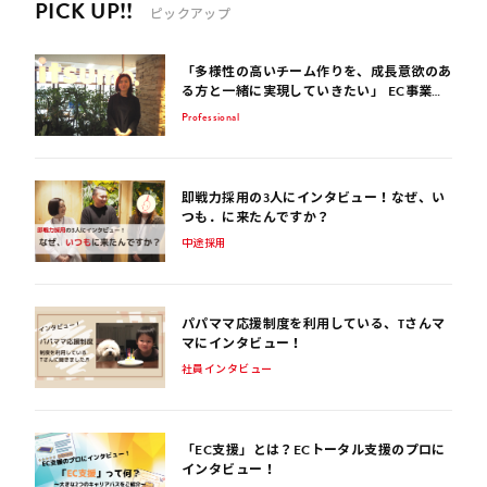
PICK UP!!
ピックアップ
「多様性の高いチーム作りを、成長意欲のあ
る方と一緒に実現していきたい」 EC事業サ
ポート歴15年のコンサルタントが話す、EC
Professional
業界を生き抜くポイント
即戦力採用の3人にインタビュー！なぜ、い
つも．に来たんですか？
中途採用
パパママ応援制度を利用している、Tさんマ
マにインタビュー！
社員インタビュー
「EC支援」とは？ECトータル支援のプロに
インタビュー！