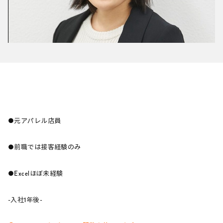
●元アパレル店員
●前職では接客経験のみ
●Excelほぼ未経験
-入社1年後-