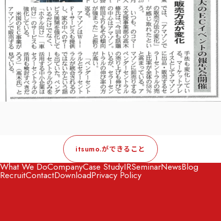
itsumo.ができること
What We Do
Company
Case Study
IR
Seminar
News
Blog
Recruit
Contact
Download
Privacy Policy