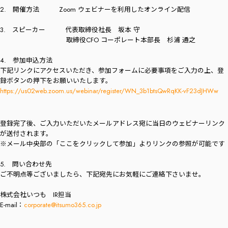
2. 開催方法 Zoom ウェビナーを利用したオンライン配信
3. スピーカー 代表取締役社長 坂本 守
取締役CFO コーポレート本部長 杉浦 通之
4. 参加申込方法
下記リンクにアクセスいただき、参加フォームに必要事項をご入力の上、登
録ボタンの押下をお願いいたします。
https://us02web.zoom.us/webinar/register/WN_3b1btsQwRqKK-vF23dJHWw
登録完了後、ご入力いただいたメールアドレス宛に当日のウェビナーリンク
が送付されます。
※メール中央部の「ここをクリックして参加」よりリンクの参照が可能です
5. 問い合わせ先
ご不明点等ございましたら、下記宛先にお気軽にご連絡下さいませ。
株式会社いつも IR担当
E-mail：
corporate@itsumo365.co.jp