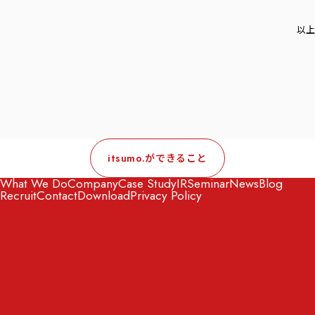
以上
itsumo.ができること
What We Do
Company
Case Study
IR
Seminar
News
Blog
Recruit
Contact
Download
Privacy Policy