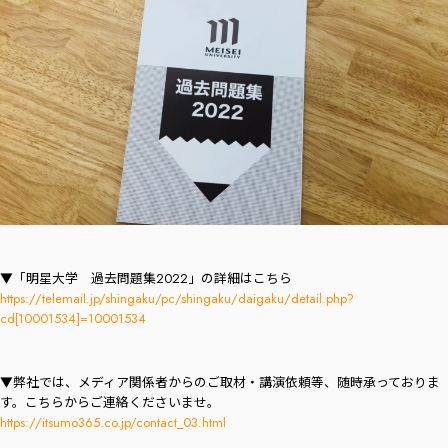
▼「明星大学 過去問題集2022」の詳細はこちら
https://telemail.jp/shingaku/pc/shingaku/daigaku/detail.php?
cd[10001534]=10001534
▼弊社では、メディア関係者からのご取材・講演依頼等、随時承っておりま
す。こちらからご連絡くださいませ。
https://itsumo365.co.jp/contact_03.html