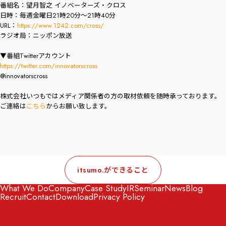
番組名：望月智之 イノベーターズ・クロス
日時：毎週金曜日21時20分〜21時40分
URL：
https://www.1242.com/cross/
ラジオ局：ニッポン放送
▼番組Twitterアカウント
https://twitter.com/innovatorscross
@innovatorscross
株式会社いつもではメディア関係者の方の取材依頼を随時承っております。
ご連絡は
こちら
からお願い致します。
itsumo.ができること
What We Do
Company
Case Study
IR
Seminar
News
Blog
Recruit
Contact
Download
Privacy Policy