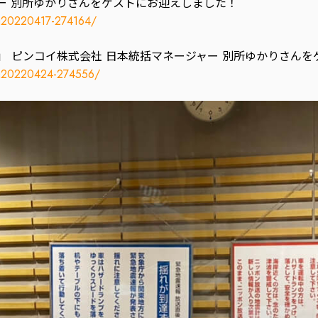
ャー 別所ゆかりさんをゲストにお迎えしました！
og20220417-274164/
 you are.」 ピンコイ株式会社 日本統括マネージャー 別所ゆかり
og20220424-274556/