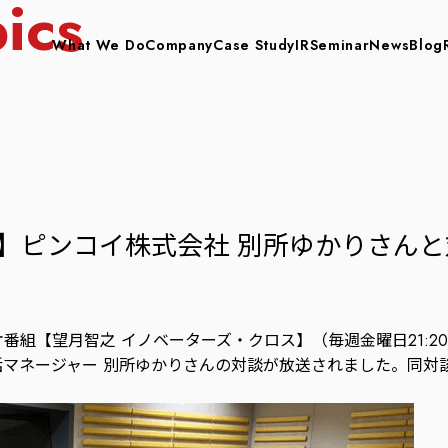
ics
What We Do
Company
Case Study
IR
Seminar
News
Blog
】ピンコイ株式会社 別所ゆかりさん
ジオ番組【望月智之 イノベーターズ・クロス】（毎週金曜日21:2
統括マネージャー 別所ゆかりさんの対談が放送されました。同