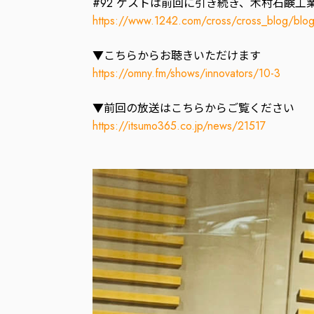
#92 ゲストは前回に引き続き、木村石鹸工
https://www.1242.com/cross/cross_blog/bl
▼こちらからお聴きいただけます
https://omny.fm/shows/innovators/10-3
▼前回の放送はこちらからご覧ください
https://itsumo365.co.jp/news/21517