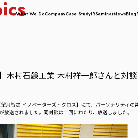
ics
What We Do
Company
Case Study
IR
Seminar
News
Blog
】木村石鹸工業 木村祥一郎さんと対談
組【望月智之 イノベーターズ・クロス】にて、パーソナリティの
談が放送されました。同対談は二回にわたり、放送しました。