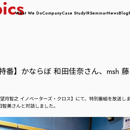
ics
What We Do
Company
Case Study
IR
Seminar
News
Blog
特番】かならぼ 和田佳奈さん、msh 
組【望月智之 イノベーターズ・クロス】にて、特別番組を放送し
藤田智美さんと対談しました。