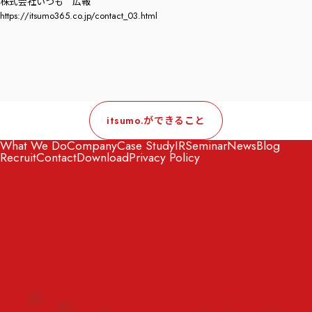
株式会社いつも 広報
https://itsumo365.co.jp/contact_03.html
itsumo.ができること
What We Do
Company
Case Study
IR
Seminar
News
Blog
Recruit
Contact
Download
Privacy Policy