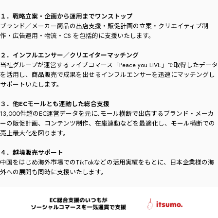
１．戦略立案・企画から運用までワンストップ
ブランド／メーカー商品の出店支援・販促計画の立案・クリエイティブ制
作・広告運用・物流・CS を包括的に支援いたします。
２．インフルエンサー／クリエイターマッチング
当社グループが運営するライブコマース「Peace you LIVE」で取得したデータ
を活用し、商品販売で成果を出せるインフルエンサーを迅速にマッチングし
サポートいたします。
３．他ECモールとも連動した総合支援
13,000件超のEC運営データを元に､モール横断で出店するブランド・メーカ
ーの販促計画、コンテンツ制作、在庫連動などを最適化し、モール横断での
売上最大化を図ります。
４．越境販売サポート
中国をはじめ海外市場でのTikTokなどの活用実績をもとに、日本企業様の海
外への展開も同時に支援いたします。