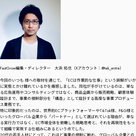
FastGrow編集・ディレクター 大浜 拓也（Xアカウント：@tak_entre）
今回のいつも.様への取材を通じて、「ECは作業的な仕事」という誤解がいか
に実態とかけ離れているかを痛感しました。同社が手がけているのは、単な
る広告運用やコンサルティングではなく、商品企画から販売戦略、顧客体験
設計まで、事業の根幹部分を「構造」として設計する高度な事業プロデュー
ス業務です。
特に印象的だったのは、世界的ECプラットフォーマーやTikTok様、P&G様と
いったグローバル企業から「パートナー」として選ばれている理由が、単な
る実行力ではなく、EC市場全体を俯瞰した戦略思考と、それを再現性をもっ
て組織で実現する仕組みにあるという点でした。
20代の若手人材にとって、これほど事業の根幹に触れ、グローバル企業との