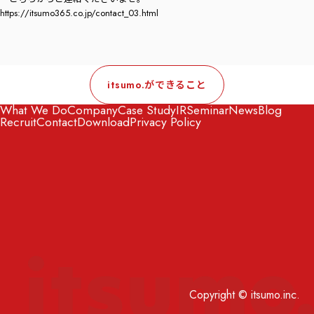
https://itsumo365.co.jp/contact_03.html
itsumo.ができること
What We Do
Company
Case Study
IR
Seminar
News
Blog
Recruit
Contact
Download
Privacy Policy
Copyright © itsumo.inc.