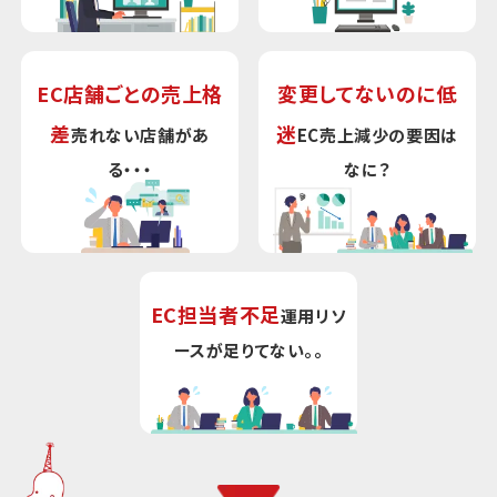
EC店舗ごとの売上格
変更してないのに低
差
迷
売れない店舗があ
EC売上減少の要因は
る・・・
なに？
EC担当者不足
運用リソ
ースが足りてない。。