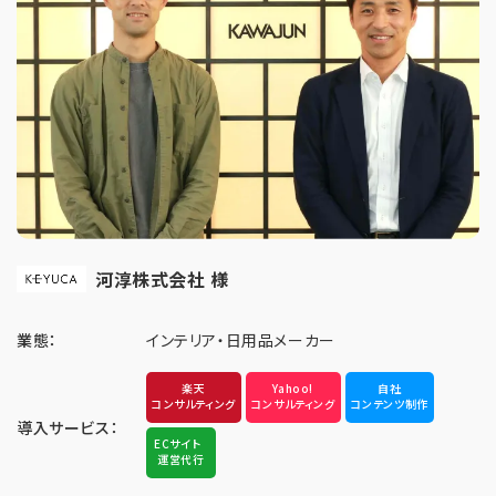
河淳株式会社 様
業態：
インテリア・日用品メーカー
楽天
Yahoo!
自社
コンサルティング
コンサルティング
コンテンツ制作
導入サービス：
ECサイト
運営代行