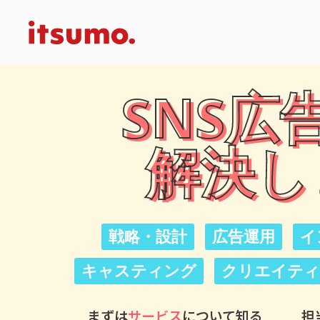
SNS広
解決し
戦略・設計
広告運用
イ
キャスティング
クリエイティ
まずは
サービス
について知る
担