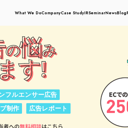
What We Do
Company
Case Study
IR
Seminar
News
Blog
告
悩
の
み
ます!
ンフルエンサー広告
ブ制作
広告レポート
当者への
無料相談
はこちら