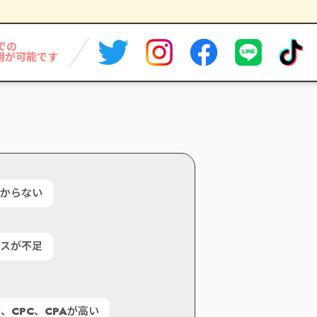
での
用が可能です
わからない
ースが不足
て、
CPC、CPAが高い