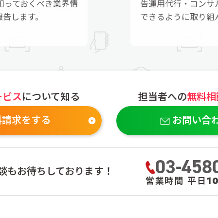
知っておくべき業界情
告運用代行・コンサ
報告します。
できるように取り組
ービス
について知る
担当者への
無料相
料請求をする
お問い合
03-458
談もお待ちしております！
営業時間 平日10: