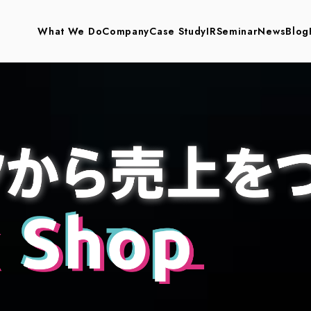
What We Do
Company
Case Study
IR
Seminar
News
Blog