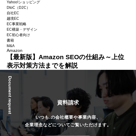
Yahoo!ショッピング
DtoC（D2C）
自社EC
越境EC
EC事業戦略
EC構築・デザイン
EC初心者向け
書籍
M&A
Amazon
【最新版】Amazon SEOの仕組み～上位
表示対策方法までを解説
Document request
資料請求
いつも.の会社概要や事業内容、
企業理念などについてご覧いただけます。