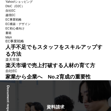
Yahoo!ショッピング
DtoC（D2C）
自社EC
越境EC
EC事業戦略
EC構築・デザイン
EC初心者向け
書籍
M&A
EC事業戦略
人手不足でもスタッフをスキルアップす
る方法
楽天市場
楽天市場で売上打破する人材の育て方
自社EC
家業から企業へ No.2育成の重要性
Document request
資料請求