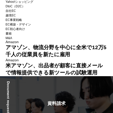
Yahoo!ショッピング
DtoC（D2C）
自社EC
越境EC
EC事業戦略
EC構築・デザイン
EC初心者向け
書籍
M&A
Amazon
アマゾン、物流分野を中心に全米で12万5
千人の従業員を新たに雇用
Amazon
米アマゾン、出品者が顧客に直接メール
で情報提供できる新ツールの試験運用
Document request
資料請求