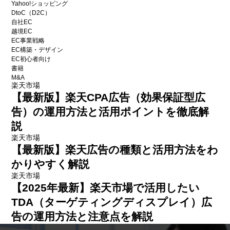
Yahoo!ショッピング
DtoC（D2C）
自社EC
越境EC
EC事業戦略
EC構築・デザイン
EC初心者向け
書籍
M&A
楽天市場
【最新版】楽天CPA広告（効果保証型広
告）の運用方法と活用ポイントを徹底解
説
楽天市場
【最新版】楽天広告の種類と活用方法をわ
かりやすく解説
楽天市場
【2025年最新】楽天市場で活用したい
TDA（ターゲティングディスプレイ）広
告の運用方法と注意点を解説