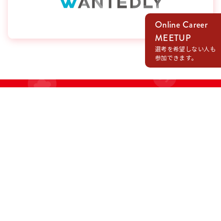
Online Career
MEETUP
選考を希望しない人も
参加できます。
RECRUIT
いつも．でECマーティングを通じて共に成長し、
喜びを作る仲間を求めています。