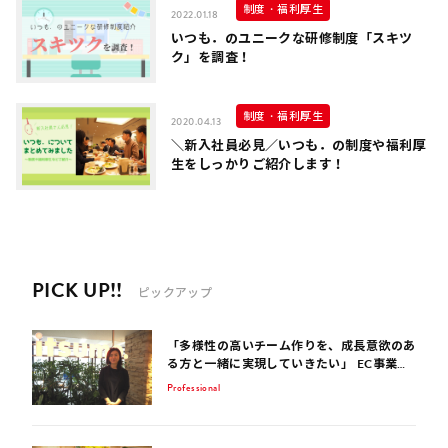
制度・福利厚生
2022.01.18
いつも．のユニークな研修制度「スキツ
ク」を調査！
制度・福利厚生
2020.04.13
＼新入社員必見／いつも．の制度や福利厚
生をしっかりご紹介します！
PICK UP!!
ピックアップ
「多様性の高いチーム作りを、成長意欲のあ
る方と一緒に実現していきたい」 EC事業サ
ポート歴15年のコンサルタントが話す、EC
Professional
業界を生き抜くポイント