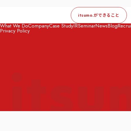
itsumo.ができること
What We Do
Company
Case Study
IR
Seminar
News
Blog
Recrui
Privacy Policy