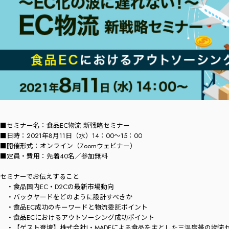
■セミナー名：食品EC物流 新戦略セミナー
■日時：2021年8月11日（水）14：00～15：00
■開催形式：オンライン（Zoomウェビナー）
■定員・費用：先着40名／参加無料
セミナーでお伝えすること
・食品国内EC・D2Cの最新市場動向
・バックヤードをどのように設計すべきか
・食品EC成功のキーワードと物流委託ポイント
・食品ECにおけるアウトソーシング成功ポイント
・【ゲスト登壇】株式会社J・MADEによる食品を主とした三温度帯の物流