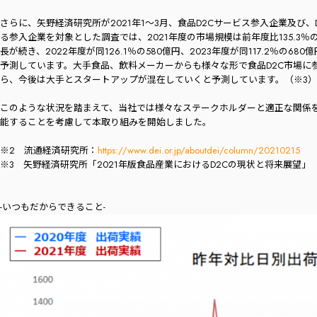
さらに、矢野経済研究所が2021年1～3月、食品D2Cサービス参入企業及び、
る参入企業を対象とした調査では、2021年度の市場規模は前年度比135.3％
長が続き、2022年度が同126.1％の580億円、2023年度が同117.2％の680億
予測しています。大手食品、飲料メーカーからも様々な形で食品D2C市場に
ら、今後は大手とスタートアップが混在していくと予測しています。（※3）
このような状況を踏まえて、当社では様々なステークホルダーと適正な関係
能することを考慮して本取り組みを開始しました。
※2 流通経済研究所：
https://www.dei.or.jp/aboutdei/column/20210215
※3 矢野経済研究所「2021年版食品産業におけるD2Cの現状と将来展望」
-いつもだからできること-