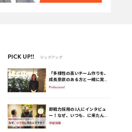
PICK UP!!
ピックアップ
「多様性の高いチーム作りを、
成長意欲のある方と一緒に実現
していきたい」 EC事業サポート
Professional
歴15年のコンサルタントが話
す、EC業界を生き抜くポイント
即戦力採用の3人にインタビュ
ー！なぜ、いつも．に来たんで
すか？
中途採用