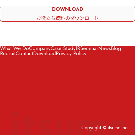
DOWNLOAD
お役立ち資料のダウンロード
What We Do
Company
Case Study
IR
Seminar
News
Blog
Recruit
Contact
Download
Privacy Policy
Copyright © itsumo.inc.