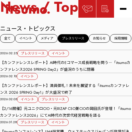
News / Topics
ニュース・トピックス
全て
イベント
メディア
プレスリリース
お知らせ
採用情報
2026.02.25
プレスリリース
イベント
【カンファレンスレポート】AI時代のEコマース成長戦略を問う―「itsumoカ
ンファレンス2026 SPRING Day2」が盛況のうちに閉幕
2026.02.10
イベント
【カンファレンスレポート】満員御礼！未来を展望する「itsumoカンファレ
ンス 2026 SPRING Day1」が大盛況で終了
2026.02.05
イベント
プレスリリース
【2/16開催】元ユニクロCIO・元RIZAP CSO兼CIOの岡田氏が登壇！「itsumo
カンファレンス2026」にてAI時代の次世代経営戦略を語る
2026.01.28
プレスリリース
イベント
【itsumoカンファレンス】UHA味覚糖、ウェステックスジャパンが登壇が決