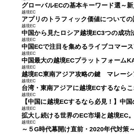
グローバルECの基本キーワード選～
越境EC
アプリのトラフィック価値についての
越境EC
中国から見たロシア越境EC3つの成功
越境EC
中国ECで注目を集めるライブコマース
越境EC
中国最大の越境ECプラットフォームKA
越境EC
越境EC東南アジア攻略の鍵 マレー
越境EC
台湾・東南アジアに越境ECするなら
越境EC
【中国に越境ECするなら必見！】中国
越境EC
拡大し続ける世界のEC市場と越境EC
越境EC
～５G時代幕開け直前・2020年代対