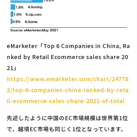
eMarketer「Top 6 Companies in China, Ra
nked by Retail Ecommerce sales share 20
21」
https://www.emarketer.com/chart/24778
2/top-6-companies-china-ranked-by-reta
il-ecommerce-sales-share-2021-of-total
先述したように中国のEC市場規模は世界第1位
で、越境EC市場も同じく1位となっています。