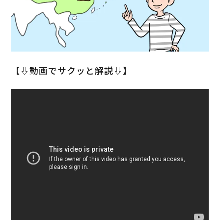
【⇩動画でサクッと解説⇩】