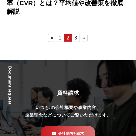
率（CVR）とは？平均値や改善策を徹底
解説
«
1
2
3
»
Document request
資料請求
いつも.の会社概要や事業内容、
企業理念などについてご覧いただけます。
会社案内を請求