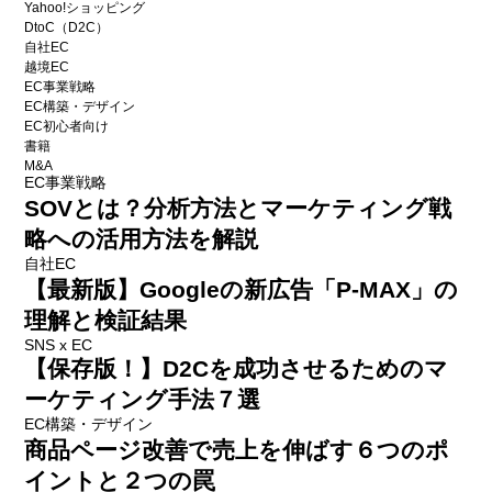
Yahoo!ショッピング
DtoC（D2C）
自社EC
越境EC
EC事業戦略
EC構築・デザイン
EC初心者向け
書籍
M&A
EC事業戦略
SOVとは？分析方法とマーケティング戦
略への活用方法を解説
自社EC
【最新版】Googleの新広告「P-MAX」の
理解と検証結果
SNS x EC
【保存版！】D2Cを成功させるためのマ
ーケティング手法７選
EC構築・デザイン
商品ページ改善で売上を伸ばす６つのポ
イントと２つの罠