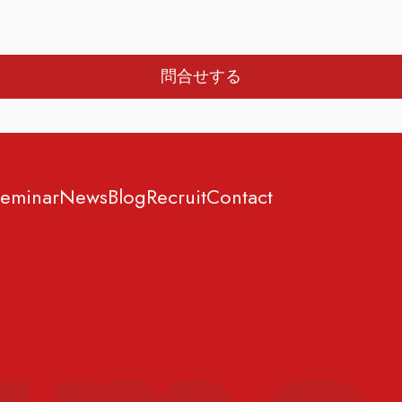
eminar
News
Blog
Recruit
Contact