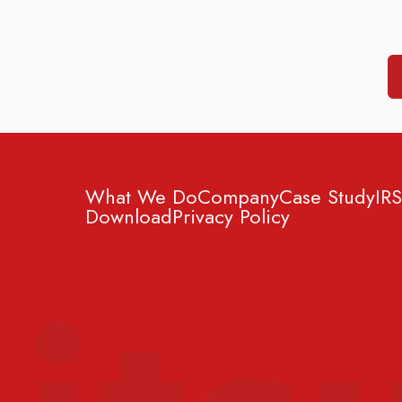
What We Do
Company
Case Study
IR
S
Download
Privacy Policy