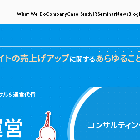
What We Do
Company
Case Study
IR
Seminar
News
Blog
サイトの売上げアップ
あ
ら
ゆ
る
こ
に関する
サル＆運営代行」
運営
コンサルティン