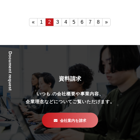
«
1
2
3
4
5
6
7
8
»
Document request
資料請求
いつも.の会社概要や事業内容、
企業理念などについてご覧いただけます。
会社案内を請求