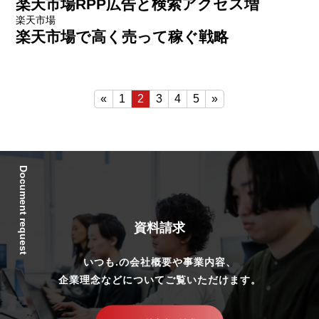
楽天市場RPP広告と検索アクセス増
楽天市場
楽天市場で高く売って稼ぐ戦略
«
1
2
3
4
5
»
Document request
資料請求
いつも.の会社概要や事業内容、
企業理念などについてご覧いただけます。