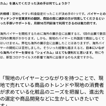
カム」を選んでくださった決め手は何でしょうか？
片桐様：
契約しやすい料金設定だったことが決め手の1つです。
バイヤーとの
マッチングや営業資料の翻訳、商談の席に通訳の方が同席してくださるとい
った手厚いサポートを、月額10万円前後で利用できるのは魅力的です。
海外バイヤーを開拓するために海外の展示会に出展すると、1回の出展で数百
万円の費用がかかります。しかも、現地のバイヤーと外国語で商談しなくて
はいけません。弊社も海外の展示会に出展したことはありますが、海外バイ
ヤーの開拓には苦労しました。そういった経験も踏まえると、
日本にいなが
ら海外バイヤーを探せる「シェイカム」はとても便利だと思います。
特に今
は、新型コロナウイルスの影響で海外に出張するのも大変ですから。
「現地のバイヤーとつながりを持つことで、現
地で売れている商品のトレンドや現地の消費者
が求めている化粧品のニーズを把握し、進出先
の選定や商品開発などに生かしていきたいで
す」