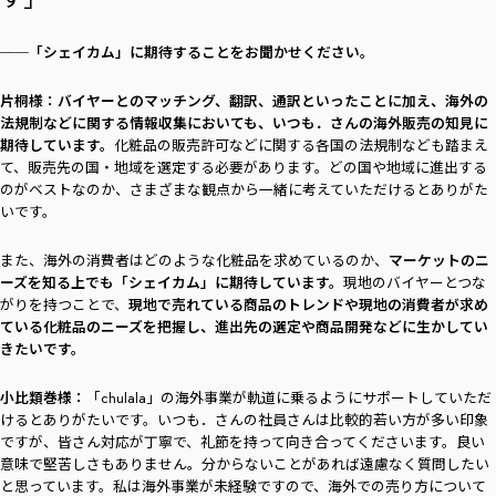
──「シェイカム」に期待することをお聞かせください。
片桐様：
バイヤーとのマッチング、翻訳、通訳といったことに加え、海外の
法規制などに関する情報収集においても、いつも．さんの海外販売の知見に
期待しています。
化粧品の販売許可などに関する各国の法規制なども踏まえ
て、販売先の国・地域を選定する必要があります。どの国や地域に進出する
のがベストなのか、さまざまな観点から一緒に考えていただけるとありがた
いです。
また、海外の消費者はどのような化粧品を求めているのか、
マーケットのニ
ーズを知る上でも「シェイカム」に期待しています。
現地のバイヤーとつな
がりを持つことで、
現地で売れている商品のトレンドや現地の消費者が求め
ている化粧品のニーズを把握し、進出先の選定や商品開発などに生かしてい
きたいです。
小比類巻様：
「chulala」の海外事業が軌道に乗るようにサポートしていただ
けるとありがたいです。いつも．さんの社員さんは比較的若い方が多い印象
ですが、皆さん対応が丁寧で、礼節を持って向き合ってくださいます。良い
意味で堅苦しさもありません。分からないことがあれば遠慮なく質問したい
と思っています。私は海外事業が未経験ですので、海外での売り方について