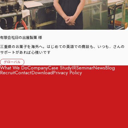
有限会社日の出屋製菓 様
三重県のお菓子を海外へ。はじめての英語での商談も、いつも．さんの
サポートがあれば心強いです
グローバル
What We Do
Company
Case Study
IR
Seminar
News
Blog
Recruit
Contact
Download
Privacy Policy