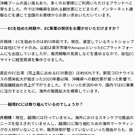
沖縄ブームの追い風もあり、多くのお客様にご利用いただけるブランドへと
育ちました。今では沖縄県を訪れる観光客にとどまらず、インターネット通
販などを通じて全国のお客様からお買い求めいただいています。
──ECを始めた時期や、EC事業の現状をお聞かせいただけますか？
片桐様：ECを始めたのは約15年前です。現在、運営しているネットショップ
は自社ECサイトのみ。以前は楽天市場やAmazonといったECプラットフォー
ムにも出店していましたが、販売戦略の見直しなどを進めるなかで、自社EC
サイトに経営資源を集中させました。
直近のEC比率（売上高に占めるECの割合）は約50%です。新型コロナウイル
スの感染拡大が始まった2020年春以降、沖縄県への観光客が減った影響で、
実店舗経由の売上が下がりました。そういった状況の中で、国内ではEC事業
に注力するとともに、海外の販路拡大を模索しています。
──越境ECには取り組んでいるのでしょうか？
片桐様：
現在、越境ECは行っていません。海外におけるスキンケア化粧品の
ニーズを捉えきれていませんし、越境ECに取り組むための海外マーケティン
グの人材がいないことや、販売体制が整っていないといった理由からも、自