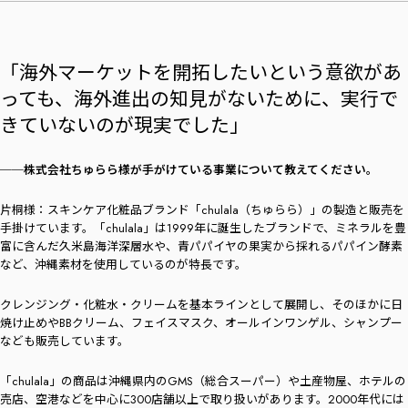
「海外マーケットを開拓したいという意欲があ
っても、海外進出の知見がないために、実行で
きていないのが現実でした」
──株式会社ちゅらら様が手がけている事業について教えてください。
片桐様：スキンケア化粧品ブランド「chulala（ちゅらら）」の製造と販売を
手掛けています。「chulala」は1999年に誕生したブランドで、ミネラルを豊
富に含んだ久米島海洋深層水や、青パパイヤの果実から採れるパパイン酵素
など、沖縄素材を使用しているのが特長です。
クレンジング・化粧水・クリームを基本ラインとして展開し、そのほかに日
焼け止めやBBクリーム、フェイスマスク、オールインワンゲル、シャンプー
なども販売しています。
「chulala」の商品は沖縄県内のGMS（総合スーパー）や土産物屋、ホテルの
売店、空港などを中心に300店舗以上で取り扱いがあります。2000年代には