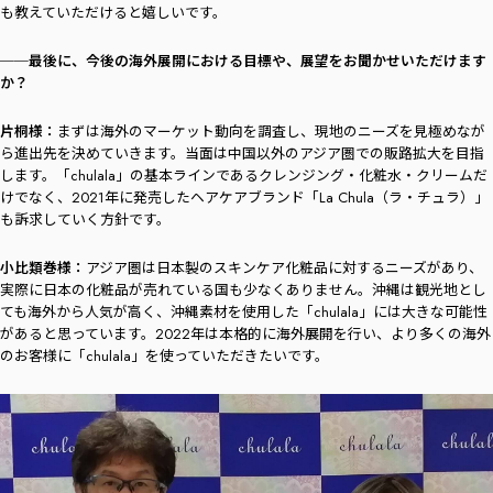
も教えていただけると嬉しいです。
──最後に、今後の海外展開における目標や、展望をお聞かせいただけます
か？
片桐様：
まずは海外のマーケット動向を調査し、現地のニーズを見極めなが
ら進出先を決めていきます。当面は中国以外のアジア圏での販路拡大を目指
します。「chulala」の基本ラインであるクレンジング・化粧水・クリームだ
けでなく、2021年に発売したヘアケアブランド「La Chula（ラ・チュラ）」
も訴求していく方針です。
小比類巻様：
アジア圏は日本製のスキンケア化粧品に対するニーズがあり、
実際に日本の化粧品が売れている国も少なくありません。沖縄は観光地とし
ても海外から人気が高く、沖縄素材を使用した「chulala」には大きな可能性
があると思っています。2022年は本格的に海外展開を行い、より多くの海外
のお客様に「chulala」を使っていただきたいです。