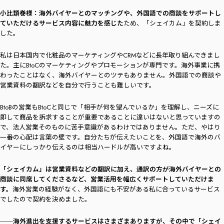
小比類巻様：
海外バイヤーとのマッチングや、外国語での商談をサポートし
ていただけるサービス内容に魅力を感じた
ため、「シェイカム」を契約しま
した。
私は日本国内で化粧品のマーケティングやCRMなどに長年取り組んできまし
た。主にBtoCのマーケティングやプロモーションが専門です。海外事業に携
わったことはなく、海外バイヤーとのツテもありません。外国語での商談や
営業資料の翻訳などを自分で行うことも難しいです。
BtoBの営業もBtoCと同じで「相手が何を望んでいるか」を理解し、ニーズに
即して商品を訴求することが重要であることに違いはないと思っていますの
で、法人営業そのものに苦手意識があるわけではありません。ただ、やはり
一番の心配は言葉の壁です。自分たちが伝えたいことを、外国語で海外のバ
イヤーにしっかり伝えるのは相当ハードルが高いですよね。
「シェイカム」は営業資料などの翻訳に加え、通訳の方が海外バイヤーとの
商談に同席してくださるなど、営業活用を幅広くサポートしていただけま
す。
海外営業の経験がなく、外国語にも不安がある私に合っているサービス
でしたので契約を決めました。
──海外進出を支援するサービスはさまざまありますが、その中で「シェイ