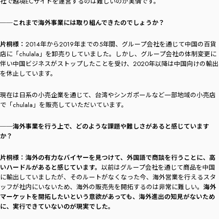
社で越境ECサイトを運営するのは難しいのが実情です。
──これまで海外事業には取り組んできたのでしょうか？
片桐様：
2014年から2019年までの5年間、グループ会社を通じて中国の百貨
店に「chulala」を卸売りしていました。しかし、グループ会社の体制変更に
伴い中国ビジネスがストップしたことを受け、2020年以降は中国向けの輸出
を休止しています。
現在は日系の小売企業を通じて、台湾やシンガポールなど一部地域の小売店
で「chulala」を販売していただいています。
──海外事業を行う上で、どのような課題や難しさがあると感じています
か？
片桐様：
海外の有力なバイヤーを見つけて、外国語で商談を行うことに、高
いハードルがあると感じています。
以前はグループ会社を通じて商品を中国
に輸出していましたが、そのルートがなくなった今、海外営業を行えるスタ
ッフが社内にいないため、海外の販売先を開拓するのは非常に難しい。
海外
マーケットを開拓したいという意欲があっても、海外進出の知見がないため
に、実行できていないのが現実でした。