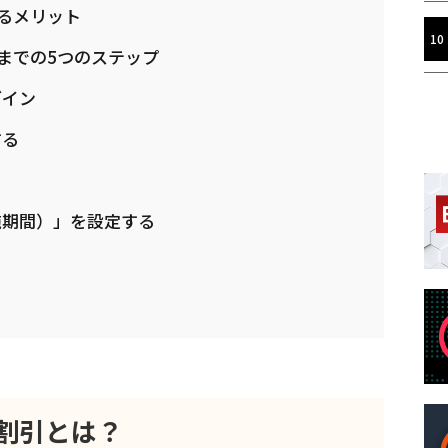
するメリット
施までの5つのステップ
グイン
する
施期間）」を設定する
ン割引とは？