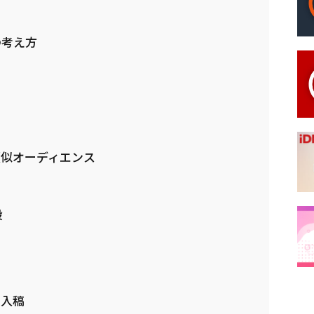
の考え方
目
似オーディエンス
設
と入稿