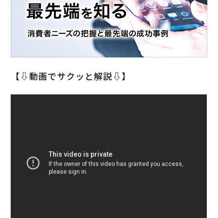
【⇩動画でサクッと解説⇩】