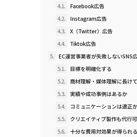
4.1.
Facebook広告
4.2.
Instagram広告
4.3.
X（Twitter）広告
4.4.
Tiktok広告
5.
EC運営事業者が失敗しないSNS
5.1.
目標を明確化する
5.2.
商材理解・媒体理解に長け
5.3.
実績や成功事例はあるか
5.4.
コミュニケーションは適正
5.5.
クリエイティブ製作も代行
5.6.
十分な費用対効果が得られ